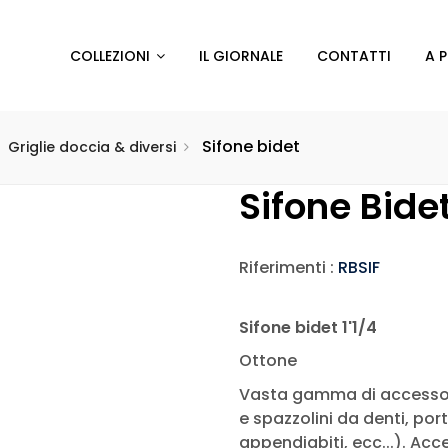
COLLEZIONI
IL GIORNALE
CONTATTI
A 
Sifone bidet
Griglie doccia & diversi
Sifone Bide
Riferimenti :
RBSIF
Sifone bidet 1'1/4
Ottone
Vasta gamma di accessori
e spazzolini da denti, por
appendiabiti, ecc...). Ac