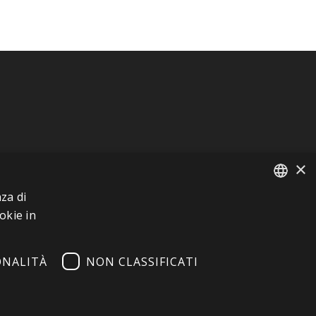
×
za di
FRENCH
okie in
ITALIAN
ONALITÀ
NON CLASSIFICATI
GERMAN
ENGLISH