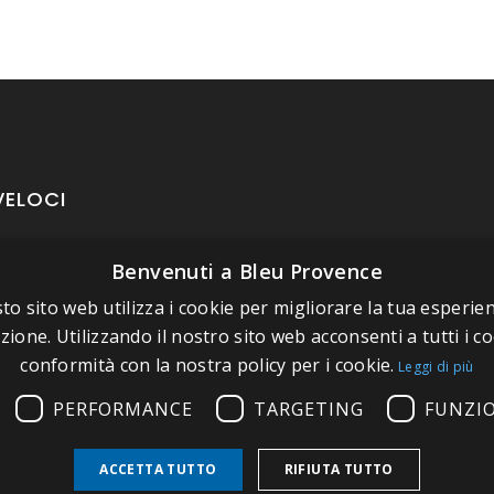
VELOCI
Benvenuti a Bleu Provence
oposito di Bleu Provence
to sito web utilizza i cookie per migliorare la tua esperien
rmazioni legali
zione. Utilizzando il nostro sito web acconsenti a tutti i co
izioni di vendita
conformità con la nostra policy per i cookie.
Leggi di più
atti
PERFORMANCE
TARGETING
FUNZI
tate il nostro Showroom
ACCETTA TUTTO
RIFIUTA TUTTO