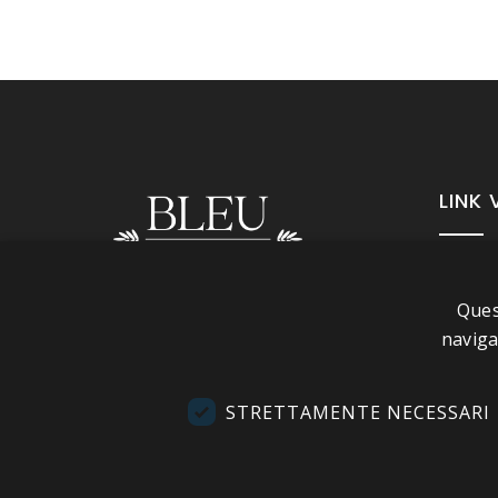
LINK 
A pr
Ques
Info
Seguici
naviga
Cond
Cont
STRETTAMENTE NECESSARI
Visi