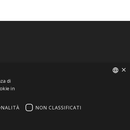
×
za di
FRENCH
okie in
ITALIAN
ONALITÀ
NON CLASSIFICATI
GERMAN
ENGLISH