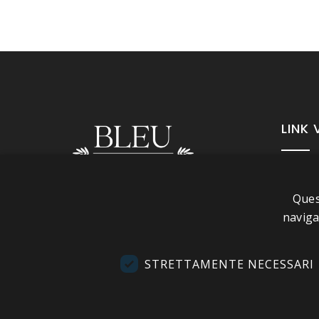
LINK 
A pr
Ques
Info
Seguici
naviga
Cond
Cont
STRETTAMENTE NECESSARI
Visi