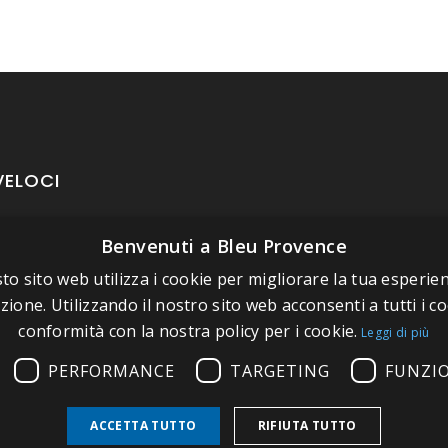
VELOCI
Benvenuti a Bleu Provence
oposito di Bleu Provence
to sito web utilizza i cookie per migliorare la tua esperien
rmazioni legali
zione. Utilizzando il nostro sito web acconsenti a tutti i co
izioni di vendita
conformità con la nostra policy per i cookie.
Leggi di più
atti
PERFORMANCE
TARGETING
FUNZI
tate il nostro Showroom
ACCETTA TUTTO
RIFIUTA TUTTO