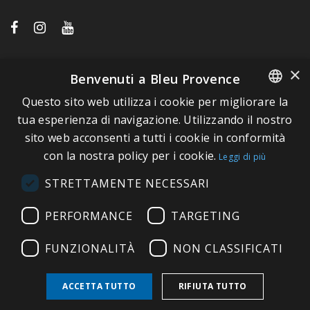
LINK VELOCI
×
Benvenuti a Bleu Provence
Questo sito web utilizza i cookie per migliorare la
A proposito di Bleu Provence
FRENCH
tua esperienza di navigazione. Utilizzando il nostro
Informazioni legali
sito web acconsenti a tutti i cookie in conformità
ITALIAN
Condizioni di vendita
con la nostra policy per i cookie.
Leggi di più
GERMAN
Contatti
STRETTAMENTE NECESSARI
ENGLISH
Visitate il nostro Showroom
PERFORMANCE
TARGETING
FUNZIONALITÀ
NON CLASSIFICATI
ACCETTA TUTTO
RIFIUTA TUTTO