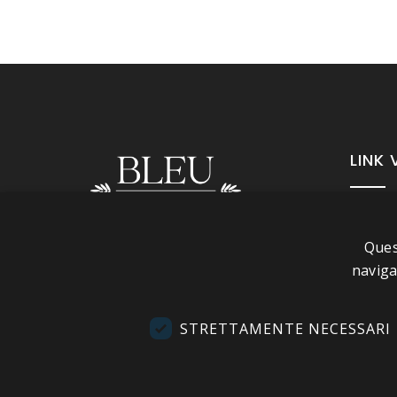
LINK 
A pr
Ques
Info
Seguici
naviga
Cond
Cont
STRETTAMENTE NECESSARI
Visi