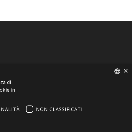
×
za di
FRENCH
okie in
ITALIAN
ONALITÀ
NON CLASSIFICATI
GERMAN
ENGLISH