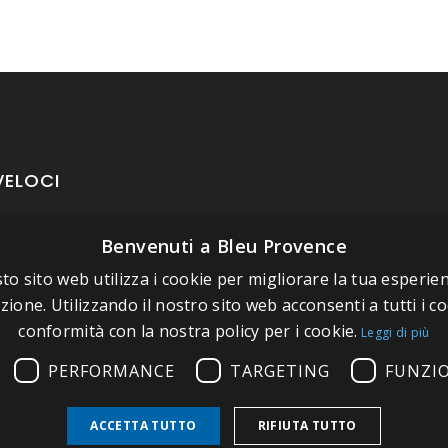
VELOCI
Benvenuti a Bleu Provence
oposito di Bleu Provence
to sito web utilizza i cookie per migliorare la tua esperien
rmazioni legali
zione. Utilizzando il nostro sito web acconsenti a tutti i co
izioni di vendita
conformità con la nostra policy per i cookie.
Leggi di più
atti
PERFORMANCE
TARGETING
FUNZI
tate il nostro Showroom
ACCETTA TUTTO
RIFIUTA TUTTO