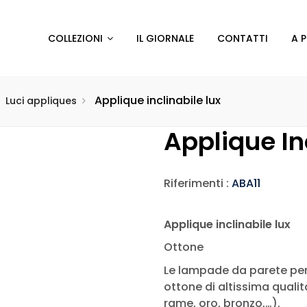
COLLEZIONI
IL GIORNALE
CONTATTI
A 
Applique inclinabile lux
Luci appliques
Applique In
Riferimenti :
ABA11
Applique inclinabile lux
Ottone
Le lampade da parete per 
ottone di altissima qualità
rame, oro, bronzo,…).