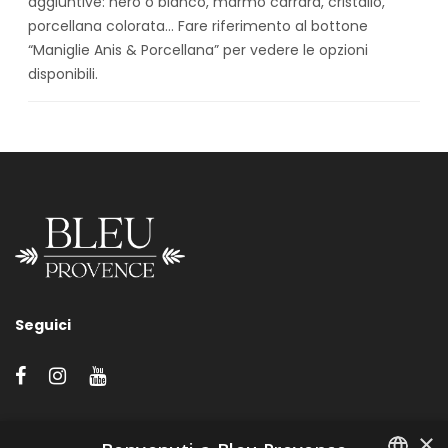
aggiuntive: nero o bianco, marmo carrara, cristallo,
porcellana colorata… Fare riferimento al bottone
“Maniglie Anis & Porcellana” per vedere le opzioni
disponibili.
Seguici
LINK VELOCI
×