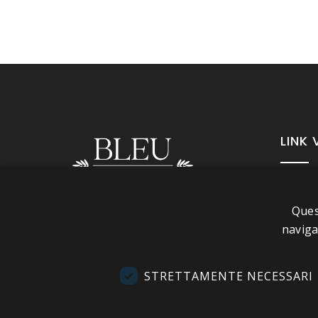
LINK 
A pr
Ques
Info
Seguici
naviga
Cond
Cont
STRETTAMENTE NECESSARI
Visi