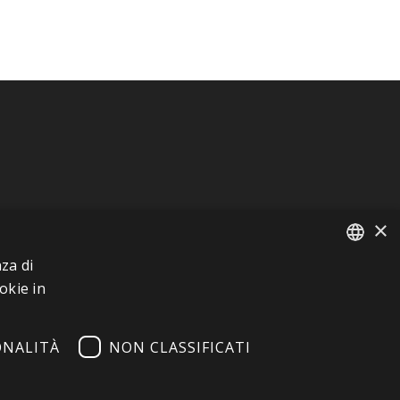
×
za di
FRENCH
okie in
ITALIAN
ONALITÀ
NON CLASSIFICATI
GERMAN
ENGLISH