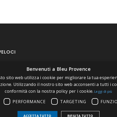
VELOCI
Benvenuti a Bleu Provence
oposito di Bleu Provence
to sito web utilizza i cookie per migliorare la tua esperien
rmazioni legali
zione. Utilizzando il nostro sito web acconsenti a tutti i co
izioni di vendita
conformità con la nostra policy per i cookie.
Leggi di più
atti
PERFORMANCE
TARGETING
FUNZI
tate il nostro Showroom
ACCETTA TUTTO
RIFIUTA TUTTO