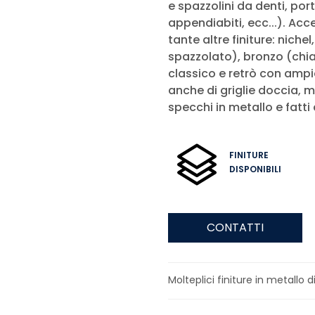
e spazzolini da denti, por
appendiabiti, ecc...). Ac
tante altre finiture: niche
spazzolato), bronzo (chia
classico e retrò con ampia
anche di griglie doccia, m
specchi in metallo e fatti
FINITURE
DISPONIBILI
CONTATTI
Molteplici finiture in metallo di