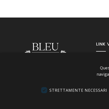
LINK 
A pr
Ques
Info
Seguici
naviga
Cond
Cont
STRETTAMENTE NECESSARI
Visi