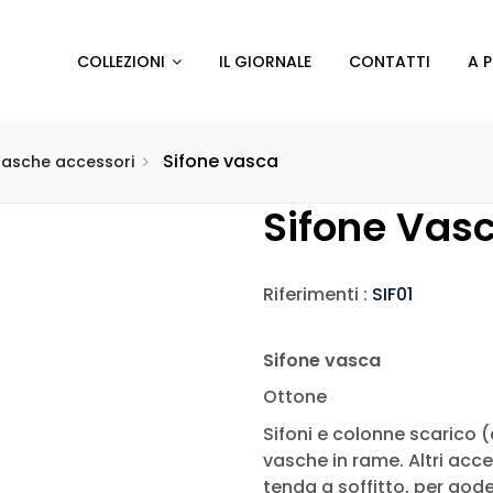
COLLEZIONI
IL GIORNALE
CONTATTI
A 
Sifone vasca
asche accessori
Sifone Vas
Riferimenti :
SIF01
Sifone vasca
Ottone
Sifoni e colonne scarico 
vasche in rame. Altri acc
tenda a soffitto, per gode