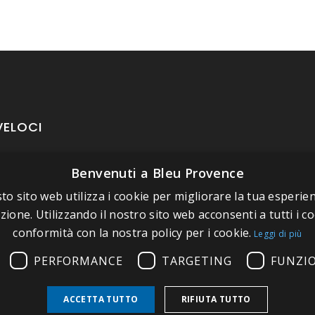
VELOCI
Benvenuti a Bleu Provence
oposito di Bleu Provence
to sito web utilizza i cookie per migliorare la tua esperien
rmazioni legali
zione. Utilizzando il nostro sito web acconsenti a tutti i co
izioni di vendita
conformità con la nostra policy per i cookie.
Leggi di più
atti
PERFORMANCE
TARGETING
FUNZI
tate il nostro Showroom
ACCETTA TUTTO
RIFIUTA TUTTO