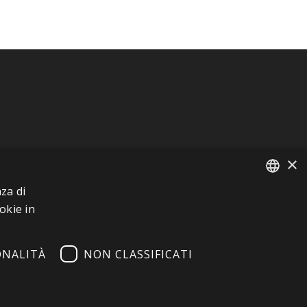
×
za di
FRENCH
okie in
ITALIAN
ONALITÀ
NON CLASSIFICATI
GERMAN
ENGLISH