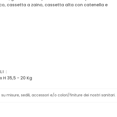
, cassetta a zaino, cassetta alta con catenella e
I :
x H 35,5 - 20 Kg
u misure, sedili, accessori e/o colori/finiture dei nostri sanitari.