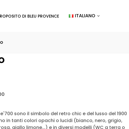
ITALIANO
PROPOSITO DI BLEU PROVENCE
so
o
00
e'700 sono il simbolo del retro chic e del lusso del 1900
o in tanti colori opachi o lucidi (bianco, nero, grigio,
rosa, giallo limone...) e in diversi modelli (WC a terra o