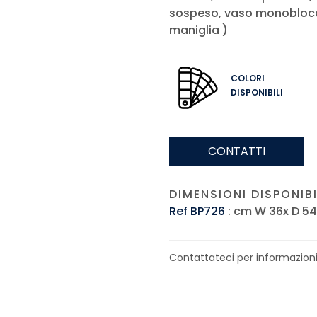
sospeso, vaso monoblocco
maniglia )
COLORI
DISPONIBILI
CONTATTI
DIMENSIONI DISPONIBIL
Ref BP726
: cm W 36x D 54
Contattateci per informazioni s