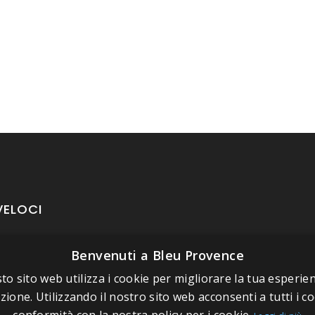
VELOCI
Benvenuti a Bleu Provence
oposito di Bleu Provence
rmazioni legali
to sito web utilizza i cookie per migliorare la tua esperien
zione. Utilizzando il nostro sito web acconsenti a tutti i co
izioni di vendita