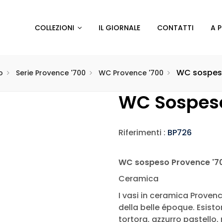
COLLEZIONI
IL GIORNALE
CONTATTI
A 
WC sospe
o
Serie Provence '700
WC Provence '700
WC Sospes
Riferimenti :
BP726
WC sospeso Provence '7
Ceramica
I vasi in ceramica Provenc
della belle époque. Esiston
tortora, azzurro pastello, 