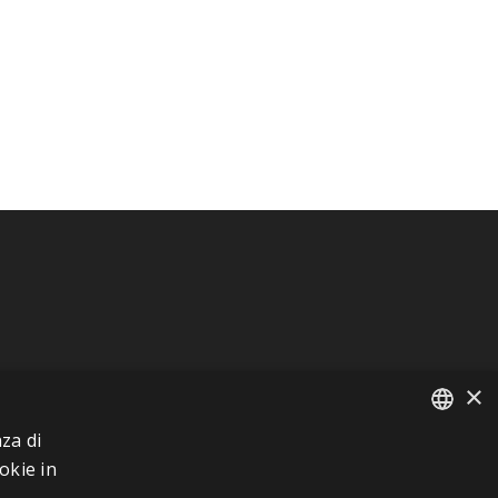
×
za di
FRENCH
okie in