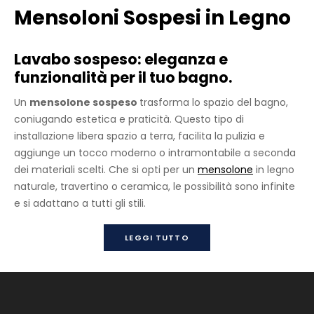
Mensoloni Sospesi in Legno
Lavabo sospeso: eleganza e
funzionalità per il tuo bagno.
Un
mensolone sospeso
trasforma lo spazio del bagno,
coniugando estetica e praticità. Questo tipo di
installazione libera spazio a terra, facilita la pulizia e
aggiunge un tocco moderno o intramontabile a seconda
dei materiali scelti. Che si opti per un
mensolone
in legno
naturale, travertino o ceramica, le possibilità sono infinite
e si adattano a tutti gli stili.
LEGGI TUTTO
Mensolone Sospeso In Legno 150cm
Contattateci per maggiori informazioni e/o preventivi.
Consegna 30-60 giorni dopo l’ordine