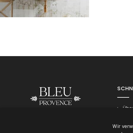
SCHN
Über
Imp
Folge uns
Wir verw
Ges