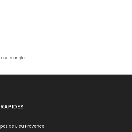
ns à nous contacter pour tout renseignement sur les tailles, les s
 ou d’angle.
 RAPIDES
opos de Bleu Provence