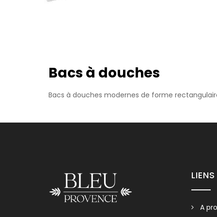
Douche H6
Bacs à douches
Nous vous invito
Bacs à douches modernes de forme rectangulaire
LIENS
A pr