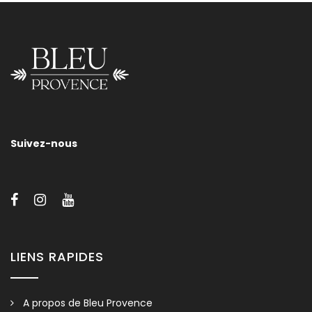
Vanity Size 45cm
Nous vous invitons à nous contacter pour tout renseignement
sur les tailles, les supports et/ou les finitions de nos sanitaires.
Suivez-nous
LIENS RAPIDES
A propos de Bleu Provence