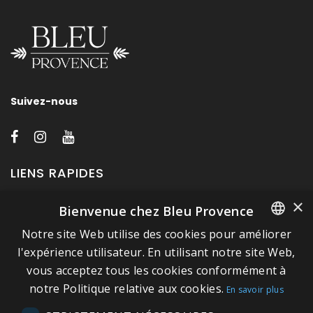
Suivez-nous
LIENS RAPIDES
×
Bienvenue chez Bleu Provence
A propos de Bleu Provence
Notre site Web utilise des cookies pour améliorer
Mentions légales
FRENCH
l'expérience utilisateur. En utilisant notre site Web,
Conditions de vente
vous acceptez tous les cookies conformément à
ITALIAN
Nous contacter
notre Politique relative aux cookies.
En savoir plus
GERMAN
Visitez notre Showroom