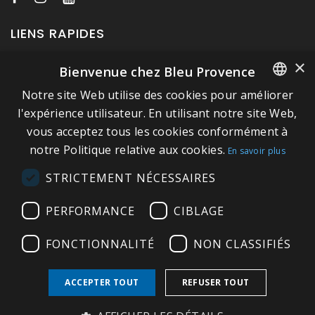
LIENS RAPIDES
×
Bienvenue chez Bleu Provence
A propos de Bleu Provence
Notre site Web utilise des cookies pour améliorer
Mentions légales
FRENCH
l'expérience utilisateur. En utilisant notre site Web,
Conditions de vente
vous acceptez tous les cookies conformément à
ITALIAN
Nous contacter
notre Politique relative aux cookies.
En savoir plus
GERMAN
Visitez notre Showroom
STRICTEMENT NÉCESSAIRES
ENGLISH
Plan du site
PERFORMANCE
CIBLAGE
FONCTIONNALITÉ
NON CLASSIFIÉS
ACCEPTER TOUT
REFUSER TOUT
Copyright © 2026 Bleu Provence