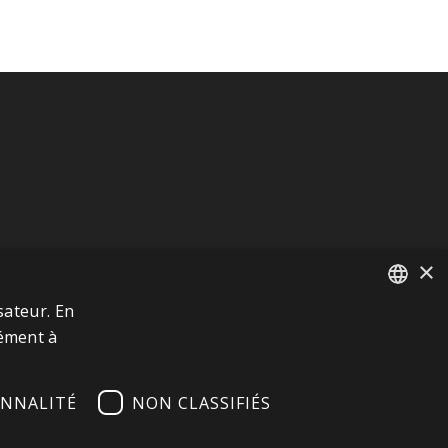
×
sateur. En
FRENCH
mément à
ITALIAN
NNALITÉ
NON CLASSIFIÉS
GERMAN
ENGLISH