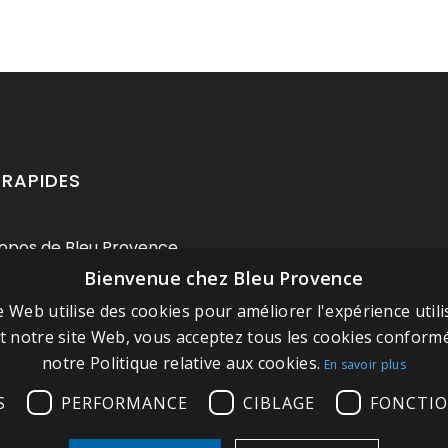
 RAPIDES
opos de Bleu Provence
Bienvenue chez Bleu Provence
ions légales
e Web utilise des cookies pour améliorer l'expérience utili
itions de vente
nt notre site Web, vous acceptez tous les cookies confor
 contacter
notre Politique relative aux cookies.
En savoir plus
tez notre Showroom
S
PERFORMANCE
CIBLAGE
FONCTIO
 du site