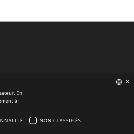
×
sateur. En
FRENCH
mément à
ITALIAN
NNALITÉ
NON CLASSIFIÉS
GERMAN
ENGLISH