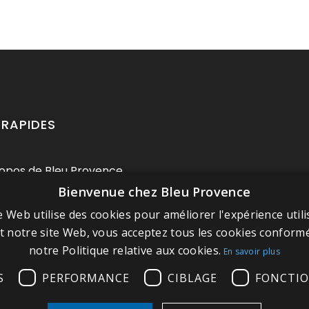
 RAPIDES
opos de Bleu Provence
Bienvenue chez Bleu Provence
ions légales
e Web utilise des cookies pour améliorer l'expérience utili
itions de vente
nt notre site Web, vous acceptez tous les cookies confor
 contacter
notre Politique relative aux cookies.
En savoir plus
tez notre Showroom
S
PERFORMANCE
CIBLAGE
FONCTIO
 du site