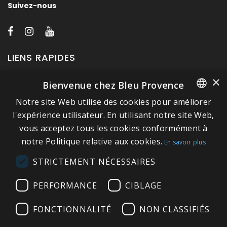
Suivez-nous
LIENS RAPIDES
×
Bienvenue chez Bleu Provence
A propos de Bleu Provence
Notre site Web utilise des cookies pour améliorer
Mentions légales
FRENCH
l'expérience utilisateur. En utilisant notre site Web,
Conditions de vente
vous acceptez tous les cookies conformément à
ITALIAN
Nous contacter
notre Politique relative aux cookies.
En savoir plus
GERMAN
Visitez notre Showroom
STRICTEMENT NÉCESSAIRES
ENGLISH
Plan du site
PERFORMANCE
CIBLAGE
FONCTIONNALITÉ
NON CLASSIFIÉS