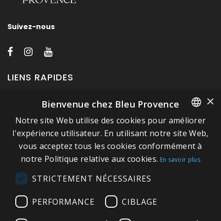
Suivez-nous
LIENS RAPIDES
×
Bienvenue chez Bleu Provence
A propos de Bleu Provence
Notre site Web utilise des cookies pour améliorer
Mentions légales
FRENCH
l'expérience utilisateur. En utilisant notre site Web,
Conditions de vente
vous acceptez tous les cookies conformément à
ITALIAN
Nous contacter
notre Politique relative aux cookies.
En savoir plus
GERMAN
Visitez notre Showroom
STRICTEMENT NÉCESSAIRES
ENGLISH
Plan du site
PERFORMANCE
CIBLAGE