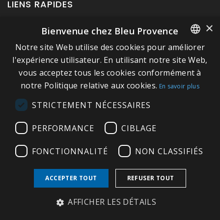
LIENS RAPIDES
×
Bienvenue chez Bleu Provence
A propos de Bleu Provence
Notre site Web utilise des cookies pour améliorer
Mentions légales
FRENCH
l'expérience utilisateur. En utilisant notre site Web,
Conditions de vente
vous acceptez tous les cookies conformément à
ITALIAN
Nous contacter
notre Politique relative aux cookies.
En savoir plus
GERMAN
Visitez notre Showroom
STRICTEMENT NÉCESSAIRES
ENGLISH
Plan du site
PERFORMANCE
CIBLAGE
FONCTIONNALITÉ
NON CLASSIFIÉS
ACCEPTER TOUT
REFUSER TOUT
Copyright © 2026 Bleu Provence
AFFICHER LES DÉTAILS