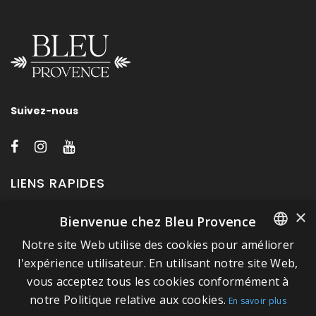
Suivez-nous
LIENS RAPIDES
×
Bienvenue chez Bleu Provence
A propos de Bleu Provence
Notre site Web utilise des cookies pour améliorer
Mentions légales
FRENCH
l'expérience utilisateur. En utilisant notre site Web,
Conditions de vente
vous acceptez tous les cookies conformément à
ITALIAN
Nous contacter
notre Politique relative aux cookies.
En savoir plus
GERMAN