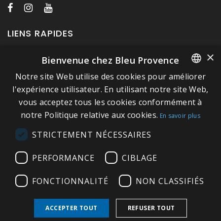
LIENS RAPIDES
×
Bienvenue chez Bleu Provence
A propos de Bleu Provence
Notre site Web utilise des cookies pour améliorer
Mentions légales
FRENCH
l'expérience utilisateur. En utilisant notre site Web,
Conditions de vente
vous acceptez tous les cookies conformément à
ITALIAN
Nous contacter
notre Politique relative aux cookies.
En savoir plus
GERMAN
Visitez notre Showroom
STRICTEMENT NÉCESSAIRES
ENGLISH
Plan du site
PERFORMANCE
CIBLAGE
FONCTIONNALITÉ
NON CLASSIFIÉS
ACCEPTER TOUT
REFUSER TOUT