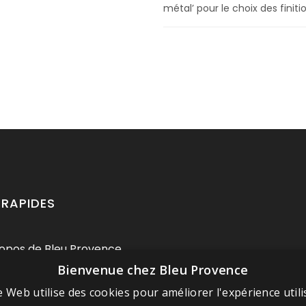
métal’ pour le choix des finiti
 RAPIDES
opos de Bleu Provence
Bienvenue chez Bleu Provence
ions légales
itions de vente
e Web utilise des cookies pour améliorer l'expérience utili