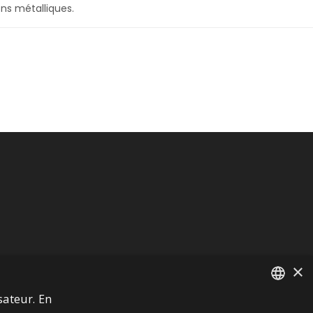
ons métalliques.
×
sateur. En
FRENCH