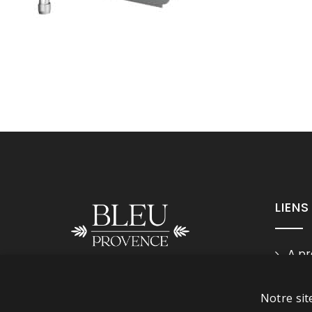
LIENS
A pr
Ment
Suivez-nous
Cond
Notre sit