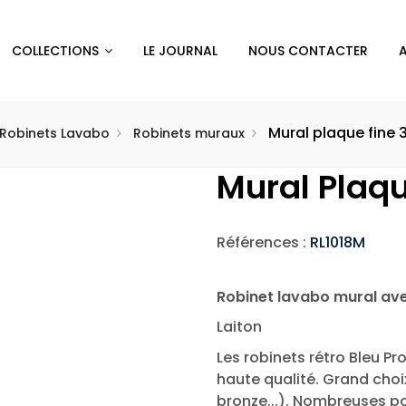
COLLECTIONS
LE JOURNAL
NOUS CONTACTER
Mural plaque fine 
Robinets Lavabo
Robinets muraux
Mural Plaqu
Références :
RL1018M
Robinet lavabo mural ave
Laiton
Les robinets rétro Bleu Pr
haute qualité. Grand choix
bronze...). Nombreuses po