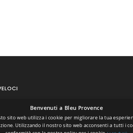
VELOCI
Benvenuti a Bleu Provence
oposito di Bleu Provence
rmazioni legali
to sito web utilizza i cookie per migliorare la tua esperien
zione. Utilizzando il nostro sito web acconsenti a tutti i co
izioni di vendita