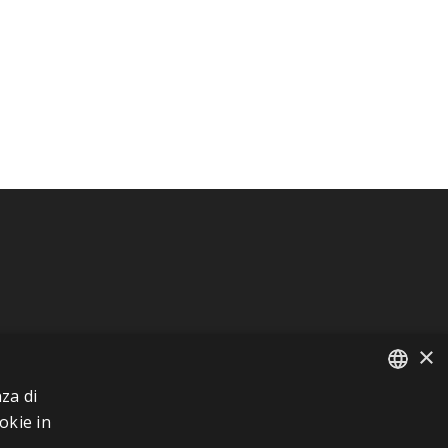
×
za di
FRENCH
okie in