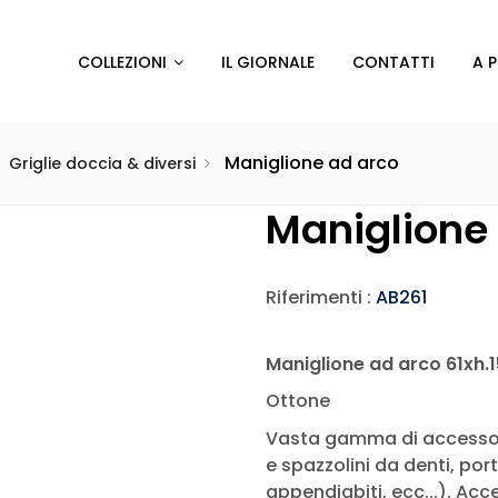
COLLEZIONI
IL GIORNALE
CONTATTI
A 
Maniglione ad arco
Griglie doccia & diversi
Maniglione
Riferimenti :
AB261
Maniglione ad arco 61xh.
Ottone
Vasta gamma di accessori
e spazzolini da denti, por
appendiabiti, ecc...). Ac