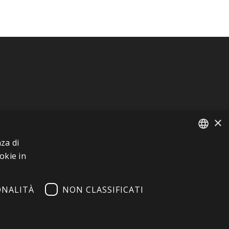
×
za di
FRENCH
okie in
ITALIAN
ONALITÀ
NON CLASSIFICATI
GERMAN
ENGLISH