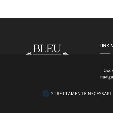
LINK 
A pr
Ques
Info
Seguici
naviga
Cond
Cont
STRETTAMENTE NECESSARI
Visi