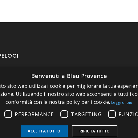
VELOCI
Benvenuti a Bleu Provence
oposito di Bleu Provence
to sito web utilizza i cookie per migliorare la tua esperien
rmazioni legali
zione. Utilizzando il nostro sito web acconsenti a tutti i co
izioni di vendita
conformità con la nostra policy per i cookie.
Leggi di più
atti
PERFORMANCE
TARGETING
FUNZI
tate il nostro Showroom
ACCETTA TUTTO
RIFIUTA TUTTO