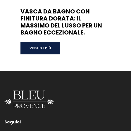
VASCA DA BAGNO CON
FINITURA DORATA: IL
MASSIMO DEL LUSSO PER UN
BAGNO ECCEZIONALE.
Scoprite la perfetta combinazione di lusso e
VEDI DI PIÙ
resistenza con una
vasca da bagno
dorata,
un elemento centrale che
trasforma il vostro bagno in uno spazio
raffinato. Da Bleu Provence, ogni modello
unisce maestria artigianale, materiali
pregiati e un design unico per migliorare la
vostra vita quotidiana.
PERCHÉ SCEGLIERE UNA
VASCA DA BAGNO VINTAGE
COLOR ORO PER IL TUO
BAGNO?
Seguici
Una
vasca da bagno dorata
aggiunge un