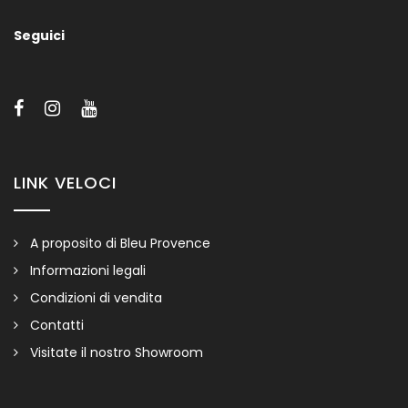
Seguici
LINK VELOCI
A proposito di Bleu Provence
Informazioni legali
Condizioni di vendita
ANIS
Contatti
Visitate il nostro Showroom
Contattarci per maggiori informazioni o un preventivo.
Consegna 30 gg circa dalla data dell’ordine.