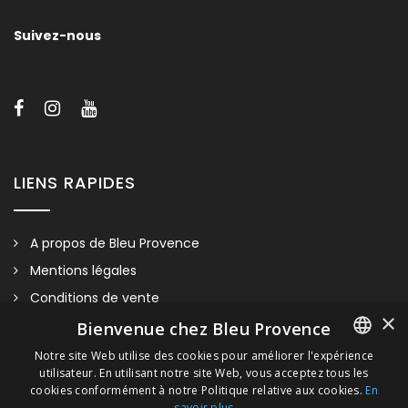
Suivez-nous
LIENS RAPIDES
A propos de Bleu Provence
Mentions légales
Conditions de vente
×
ANIS
Nous contacter
Bienvenue chez Bleu Provence
Visitez notre Showroom
Notre site Web utilise des cookies pour améliorer l'expérience
utilisateur. En utilisant notre site Web, vous acceptez tous les
FRENCH
Plan du site
Nous contacter pour plus d’information et/ou un devis précis.
cookies conformément à notre Politique relative aux cookies.
En
savoir plus