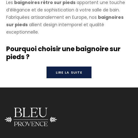
Les
baignoires
rétro
sur pieds
apportent une touche
d’élégance et de sophistication à votre salle de bain.
Fabriquées artisanalement
en Europe
, nos
baignoires
sur pieds
allient design intemporel et qualité
exceptionnelle.
Pourquoi choisir une baignoire sur
pieds ?
LAVANDE
LIRE LA SUITE
Nous contacter pour plus d’information et/ou un devis précis.
Livraison 30 à 60 jours après commande selon demande et
finitions choisies.