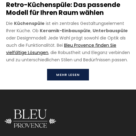
Retro-Küchenspüle: Das passende
Modell für Ihren Raum wählen
Die
Küchenspüle
ist ein zentrales Gestaltungselement
Ihrer Küche. Ob
Keramik-Einbauspüle
,
Unterbauspüle
oder Designmodell: Jede Wahl prägt sowohl die Optik als
auch die Funktionalität. Bei
Bleu Provence finden Sie
vielfältige Lösungen
, die Robustheit und Eleganz verbinden
und zu unterschiedlichen Stilen und Bedürfnissen passen.
MEHR LESEN
TRUE COLORS Küche 60
Bitte kontaktieren Sie uns, wenn Sie Informationen über Größen,
Halterungen und/oder Ausführungen unserer Küchenspülen
benötigen.