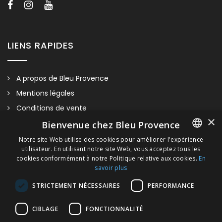
LIENS RAPIDES
A propos de Bleu Provence
Mentions légales
Conditions de vente
×
Nous contacter
Bienvenue chez Bleu Provence
Visitez notre Showroom
Notre site Web utilise des cookies pour améliorer l'expérience
utilisateur. En utilisant notre site Web, vous acceptez tous les
FRENCH
Plan du site
cookies conformément à notre Politique relative aux cookies.
En
savoir plus
ITALIAN
STRICTEMENT NÉCESSAIRES
PERFORMANCE
GERMAN
ENGLISH
CIBLAGE
FONCTIONNALITÉ