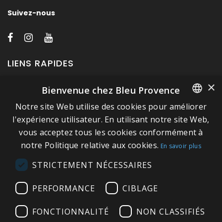
Suivez-nous
LIENS RAPIDES
×
Bienvenue chez Bleu Provence
A propos de Bleu Provence
Notre site Web utilise des cookies pour améliorer
Mentions légales
FRENCH
l'expérience utilisateur. En utilisant notre site Web,
Conditions de vente
vous acceptez tous les cookies conformément à
ITALIAN
Nous contacter
notre Politique relative aux cookies.
En savoir plus
GERMAN
Visitez notre Showroom
STRICTEMENT NÉCESSAIRES
ENGLISH
Plan du site
PERFORMANCE
CIBLAGE
FONCTIONNALITÉ
NON CLASSIFIÉS