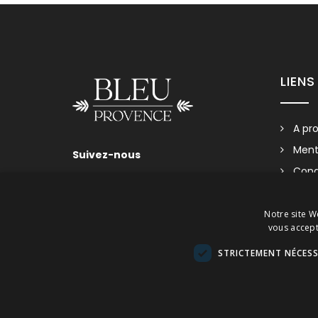
Small Size 50c
LIENS
Nous vous invitons à
A pr
Ment
Suivez-nous
Cond
Nous
Visi
Notre site We
vous accept
Plan 
STRICTEMENT NÉCESS
Small Size Ro
Nous vous invitons à