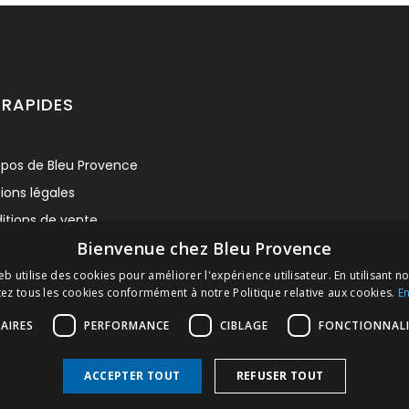
m
 RAPIDES
 nous contacter pour tout renseignement sur les tailles et/ou les
opos de Bleu Provence
ions légales
itions de vente
Bienvenue chez Bleu Provence
 contacter
tez notre Showroom
b utilise des cookies pour améliorer l'expérience utilisateur. En utilisant n
ez tous les cookies conformément à notre Politique relative aux cookies.
En
du site
AIRES
PERFORMANCE
CIBLAGE
FONCTIONNALI
unded 50cm
ACCEPTER TOUT
REFUSER TOUT
 nous contacter pour tout renseignement sur les tailles et/ou les