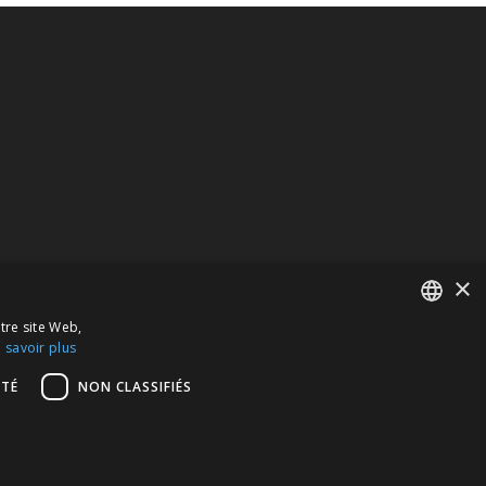
 finitions de nos sanitaires.
×
otre site Web,
 savoir plus
FRENCH
TÉ
NON CLASSIFIÉS
ITALIAN
GERMAN
ENGLISH
 finitions de nos sanitaires.