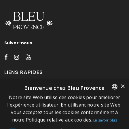
Suivez-nous
LIENS RAPIDES
×
Bienvenue chez Bleu Provence
A propos de Bleu Provence
Notre site Web utilise des cookies pour améliorer
Mentions légales
FRENCH
l'expérience utilisateur. En utilisant notre site Web,
Conditions de vente
vous acceptez tous les cookies conformément à
ITALIAN
Nous contacter
notre Politique relative aux cookies.
En savoir plus
GERMAN
Visitez notre Showroom