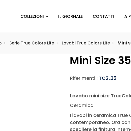
COLLEZIONI
IL GIORNALE
CONTATTI
A 
Mini 
o
Serie True Colors Lite
Lavabi True Colors Lite
Mini Size 
Riferimenti :
TC2L35
Lavabo mini size TrueCol
Ceramica
I lavabi in ceramica True C
contemporaneo. Ora con la 
scegliere la finitura inter