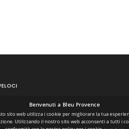
VELOCI
Benvenuti a Bleu Provence
oposito di Bleu Provence
rmazioni legali
to sito web utilizza i cookie per migliorare la tua esperien
zione. Utilizzando il nostro sito web acconsenti a tutti i co
izioni di vendita