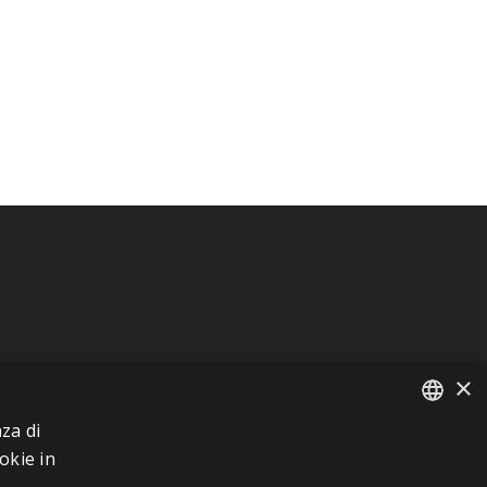
×
za di
FRENCH
okie in