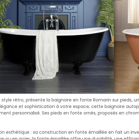
de style rétro, présente la baignoire en fonte Romarin sur pieds, 
gance et sophistication à votre espace, cette baignoire autopo
ment personnalisé. Ses pieds en fonte ornés, proposés en chrom
n esthétique : sa construction en fonte émaillée en fait un inv
 ou en acier, la fonte émaillée offre une durabilité, une effica