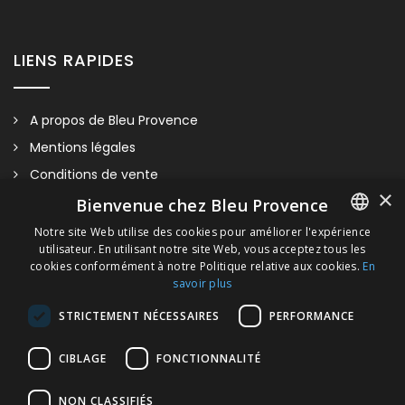
LIENS RAPIDES
A propos de Bleu Provence
Mentions légales
Conditions de vente
×
Nous contacter
Bienvenue chez Bleu Provence
Visitez notre Showroom
Notre site Web utilise des cookies pour améliorer l'expérience
utilisateur. En utilisant notre site Web, vous acceptez tous les
FRENCH
Plan du site
cookies conformément à notre Politique relative aux cookies.
En
savoir plus
ITALIAN
STRICTEMENT NÉCESSAIRES
PERFORMANCE
GERMAN
Lavabo À Poser 40cm
ENGLISH
CIBLAGE
FONCTIONNALITÉ
Nous vous invitons à nous contacter pour tout renseignement
NON CLASSIFIÉS