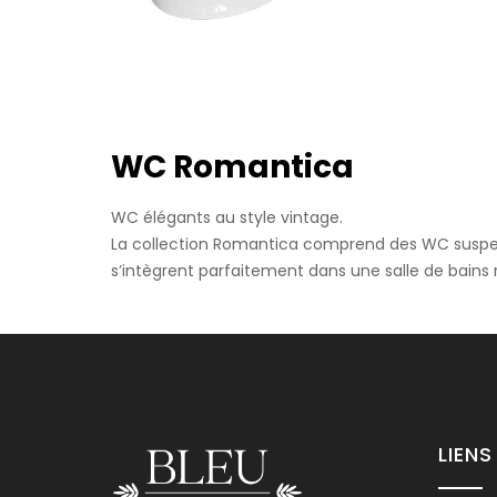
WC De Sol 
WC Romantica
Nous vous invit
WC élégants au style vintage.
La collection Romantica comprend des WC suspendu
s’intègrent parfaitement dans une salle de bains r
WC Suspen
LIENS