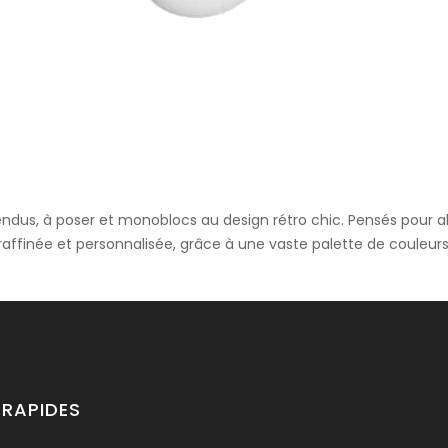
Au Mur
ons à nous contacter pour tout renseignement sur les tailles, les 
s, à poser et monoblocs au design rétro chic. Pensés pour alli
affinée et personnalisée, grâce à une vaste palette de couleurs 
du
 RAPIDES