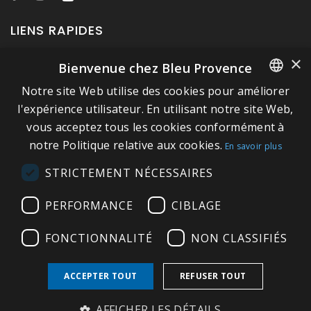
LIENS RAPIDES
×
Bienvenue chez Bleu Provence
A propos de Bleu Provence
Notre site Web utilise des cookies pour améliorer
Mentions légales
FRENCH
l'expérience utilisateur. En utilisant notre site Web,
Conditions de vente
vous acceptez tous les cookies conformément à
ITALIAN
Nous contacter
notre Politique relative aux cookies.
En savoir plus
GERMAN
Visitez notre Showroom
STRICTEMENT NÉCESSAIRES
ENGLISH
Plan du site
PERFORMANCE
CIBLAGE
FONCTIONNALITÉ
NON CLASSIFIÉS
ACCEPTER TOUT
REFUSER TOUT
Copyright © 2026 Bleu Provence
AFFICHER LES DÉTAILS