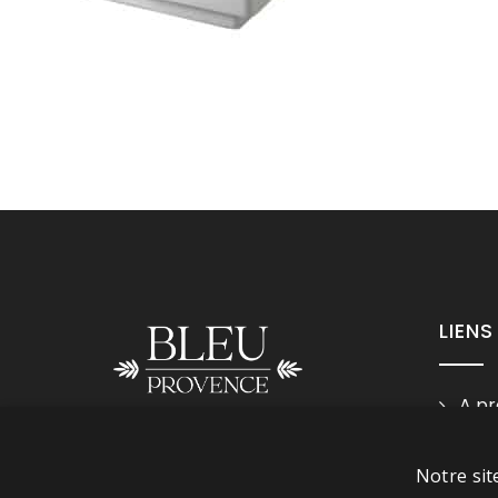
LIENS
A pr
Ment
Suivez-nous
Cond
Notre sit