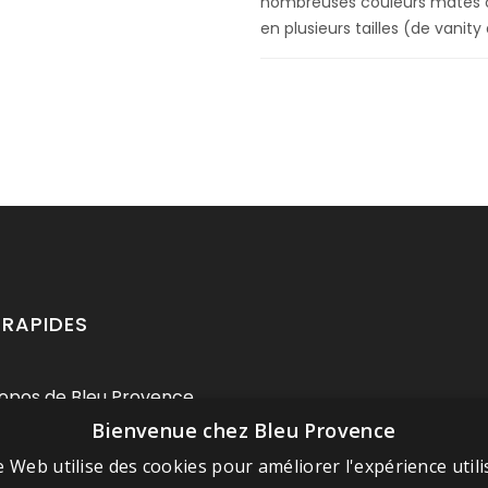
nombreuses couleurs mates ou b
en plusieurs tailles (de vanity
 RAPIDES
opos de Bleu Provence
Bienvenue chez Bleu Provence
ions légales
itions de vente
e Web utilise des cookies pour améliorer l'expérience utili