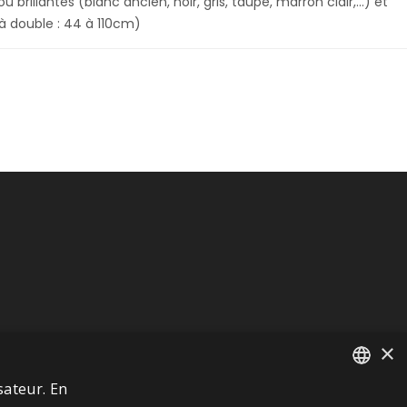
rillantes (blanc ancien, noir, gris, taupe, marron clair,…) et
 à double : 44 à 110cm)
×
sateur. En
FRENCH