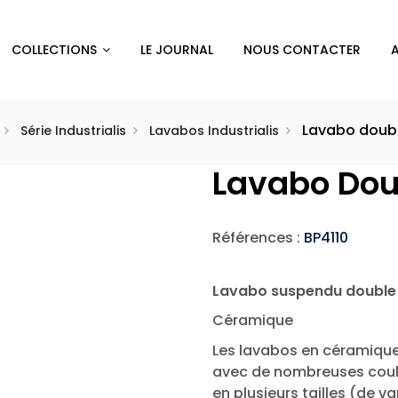
COLLECTIONS
LE JOURNAL
NOUS CONTACTER
Lavabo doubl
Série Industrialis
Lavabos Industrialis
Lavabo Dou
Références :
BP4110
Lavabo suspendu double
Céramique
Les lavabos en céramique In
avec de nombreuses couleu
en plusieurs tailles (de va