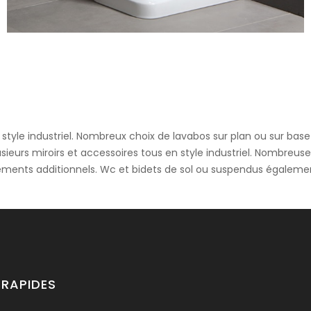
endu
éramique Industrialis s’inspirent du style industriel, Ils existe
pe, marron clair,…) et en version sol ou suspendu avec robinetterie
tyle industriel. Nombreux choix de lavabos sur plan ou sur base mé
eurs miroirs et accessoires tous en style industriel. Nombreuses 
ments additionnels. Wc et bidets de sol ou suspendus égalemen
 Plan 44cm
 RAPIDES