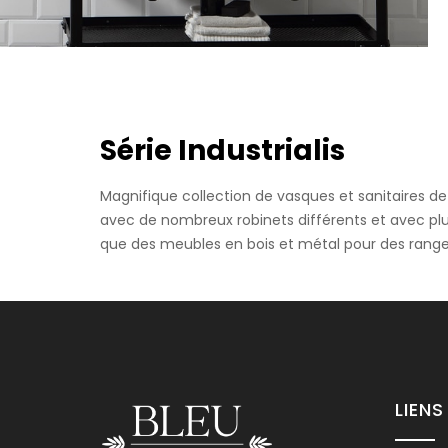
Bidet Susp
Série Industrialis
Les bidets en c
noir, gris, tau
Magnifique collection de vasques et sanitaires de s
avec de nombreux robinets différents et avec plusi
que des meubles en bois et métal pour des range
Lavabo Sur
LIENS