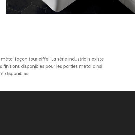
nt avec de nombreuses couleurs mates ou brillantes (blanc ancien,
 assortie
tal façon tour eiffel. La série Industrialis existe
finitions disponibles pour les parties métal ainsi
t disponibles.