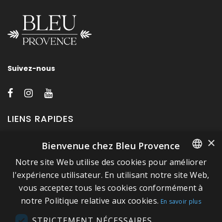
Suivez-nous
LIENS RAPIDES
×
Bienvenue chez Bleu Provence
A propos de Bleu Provence
Notre site Web utilise des cookies pour améliorer
Mentions légales
FRENCH
l'expérience utilisateur. En utilisant notre site Web,
Conditions de vente
vous acceptez tous les cookies conformément à
ITALIAN
Nous contacter
notre Politique relative aux cookies.
En savoir plus
GERMAN
Visitez notre Showroom
STRICTEMENT NÉCESSAIRES