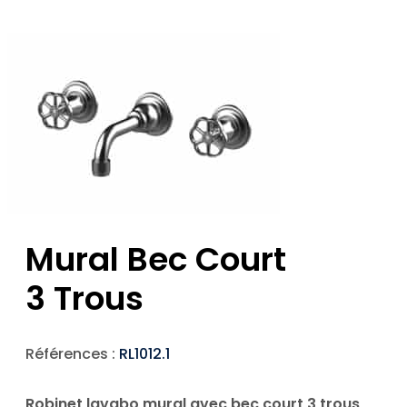
Mural Bec Court
3 Trous
Références :
RL1012.1
Robinet lavabo mural avec bec court 3 trous