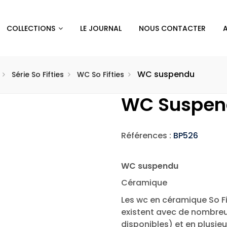
COLLECTIONS
LE JOURNAL
NOUS CONTACTER
WC suspendu
Série So Fifties
WC So Fifties
WC Suspen
Références :
BP526
WC suspendu
Céramique
Les wc en céramique So Fif
existent avec de nombreus
disponibles) et en plusi