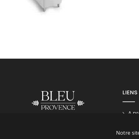
LIENS
A pr
Ment
Suivez-nous
Cond
Notre sit