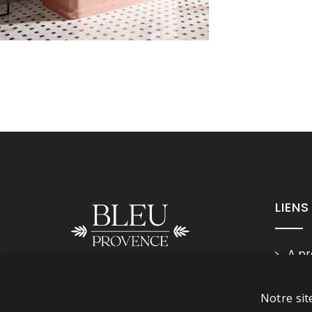
LIENS
A pr
Ment
Suivez-nous
Cond
Notre sit