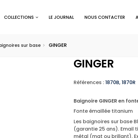
COLLECTIONS
LE JOURNAL
NOUS CONTACTER
GINGER
aignoires sur base
GINGER
Références :
1870B, 1870R
Baignoire GINGER en font
Fonte émaillée titanium
Les baignoires sur base Bl
(garantie 25 ans). Email t
métal (mat ou brillant). Ex