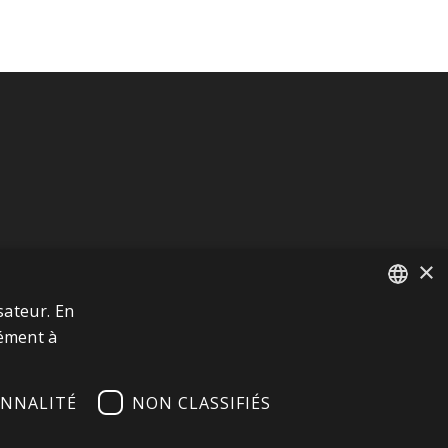
×
sateur. En
FRENCH
mément à
ITALIAN
NNALITÉ
NON CLASSIFIÉS
GERMAN
ENGLISH