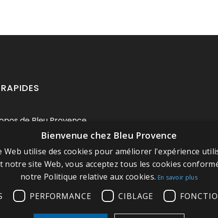
 RAPIDES
opos de Bleu Provence
Bienvenue chez Bleu Provence
ions légales
e Web utilise des cookies pour améliorer l'expérience utili
itions de vente
nt notre site Web, vous acceptez tous les cookies confor
 contacter
notre Politique relative aux cookies.
En savoir plus
tez notre Showroom
S
PERFORMANCE
CIBLAGE
FONCTIO
 du site